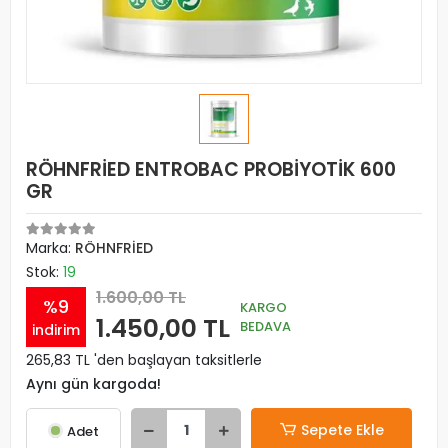
RÖHNFRİED ENTROBAC PROBİYOTİK 600
GR
Marka:
RÖHNFRİED
Stok:
19
1.600,00 TL
%9
KARGO
1.450,00 TL
BEDAVA
indirim
265,83 TL 'den başlayan taksitlerle
Aynı gün kargoda!
Sepete Ekle
Adet