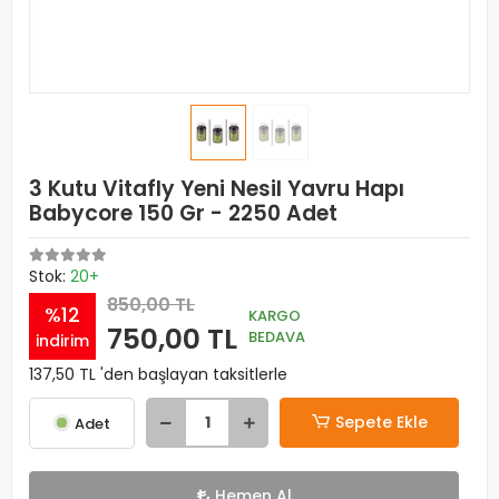
3 Kutu Vitafly Yeni Nesil Yavru Hapı
Babycore 150 Gr - 2250 Adet
Stok:
20+
850,00 TL
%12
KARGO
750,00 TL
BEDAVA
indirim
137,50 TL 'den başlayan taksitlerle
Sepete Ekle
Adet
Hemen Al