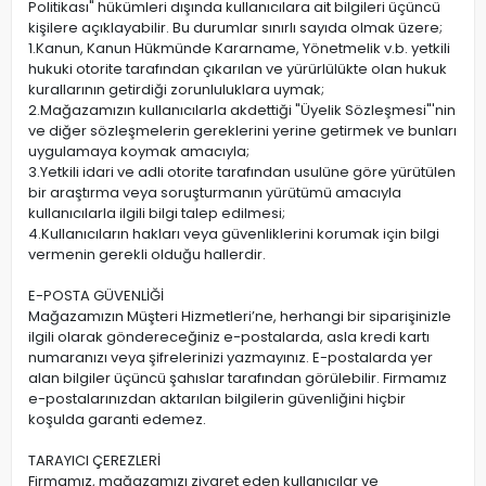
Politikası" hükümleri dışında kullanıcılara ait bilgileri üçüncü
kişilere açıklayabilir. Bu durumlar sınırlı sayıda olmak üzere;
1.Kanun, Kanun Hükmünde Kararname, Yönetmelik v.b. yetkili
hukuki otorite tarafından çıkarılan ve yürürlülükte olan hukuk
kurallarının getirdiği zorunluluklara uymak;
2.Mağazamızın kullanıcılarla akdettiği "Üyelik Sözleşmesi"'nin
ve diğer sözleşmelerin gereklerini yerine getirmek ve bunları
uygulamaya koymak amacıyla;
3.Yetkili idari ve adli otorite tarafından usulüne göre yürütülen
bir araştırma veya soruşturmanın yürütümü amacıyla
kullanıcılarla ilgili bilgi talep edilmesi;
4.Kullanıcıların hakları veya güvenliklerini korumak için bilgi
vermenin gerekli olduğu hallerdir.
E-POSTA GÜVENLİĞİ
Mağazamızın Müşteri Hizmetleri’ne, herhangi bir siparişinizle
ilgili olarak göndereceğiniz e-postalarda, asla kredi kartı
numaranızı veya şifrelerinizi yazmayınız. E-postalarda yer
alan bilgiler üçüncü şahıslar tarafından görülebilir. Firmamız
e-postalarınızdan aktarılan bilgilerin güvenliğini hiçbir
koşulda garanti edemez.
TARAYICI ÇEREZLERİ
Firmamız, mağazamızı ziyaret eden kullanıcılar ve