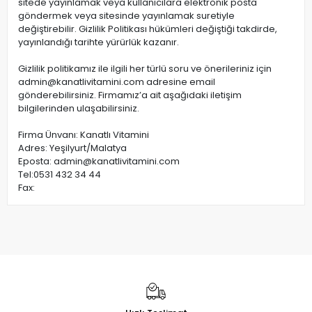
sitede yayınlamak veya kullanıcılara elektronik posta
göndermek veya sitesinde yayınlamak suretiyle
değiştirebilir. Gizlilik Politikası hükümleri değiştiği takdirde,
yayınlandığı tarihte yürürlük kazanır.
Gizlilik politikamız ile ilgili her türlü soru ve önerileriniz için
admin@kanatlivitamini.com
adresine email
gönderebilirsiniz. Firmamız’a ait aşağıdaki iletişim
bilgilerinden ulaşabilirsiniz.
Firma Ünvanı: Kanatlı Vitamini
Adres: Yeşilyurt/Malatya
Eposta:
admin@kanatlivitamini.com
Tel:0531 432 34 44
Fax: