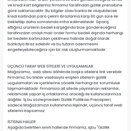
ve kredi kart bilgileriniz firmamız tarafından gizlilik prensibine
göre saklanacaktır. Bu bilgiler olası banka ile oluşubilecek
kredi kartından para çekim itirazlarına karşı 60 gün süre ile
bekletilip daha sonrasında imha edilmektedir. Sipariş
ettiğiniz ürünlerin bedeli karşılığında bize göndereceğiniz
tarafınızdan onaylı mail-order formu bedeli dışında herhangi
bir bedelin kartınızdan çekilmesi halinde doğal olarak
bankaya itiraz edebilir ve bu tutarın ödenmesini
engelleyebileceğiniz için bir risk oluşturmamaktadır.
ÜÇÜNCÜ TARAF WEB SİTELERİ VE UYGULAMALAR
Mağazamız, web sitesi dâhilinde başka sitelere link verebilir.
Firmamız, bu linkler vasıtasıyla erişilen sitelerin gizlilik
uygulamaları ve içeriklerine yönelik herhangi bir sorumluluk
taşımamaktadır. Firmamıza ait sitede yayınlanan reklamlar,
reklamcılık yapan iş ortaklarımız aracılığı ile kullanıcılarımıza
dağıtılır. İş bu sözleşmedeki Gizlilik Politikası Prensipleri,
sadece Mağazamızın kullanımına ilişkindir, üçüncü taraf web
sitelerini kapsamaz.
İSTİSNAİ HALLER
Aşağıda belirtilen sınırlı hallerde Firmamız, işbu "Gizlilik