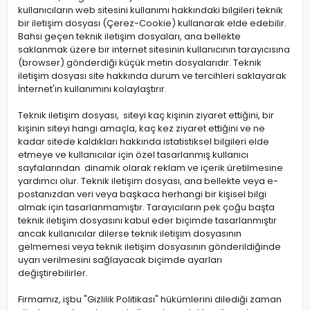
kullanıcıların web sitesini kullanımı hakkındaki bilgileri teknik
bir iletişim dosyası (Çerez-Cookie) kullanarak elde edebilir.
Bahsi geçen teknik iletişim dosyaları, ana bellekte
saklanmak üzere bir internet sitesinin kullanıcının tarayıcısına
(browser) gönderdiği küçük metin dosyalarıdır. Teknik
iletişim dosyası site hakkında durum ve tercihleri saklayarak
İnternet'in kullanımını kolaylaştırır.
Teknik iletişim dosyası, siteyi kaç kişinin ziyaret ettiğini, bir
kişinin siteyi hangi amaçla, kaç kez ziyaret ettiğini ve ne
kadar sitede kaldıkları hakkında istatistiksel bilgileri elde
etmeye ve kullanıcılar için özel tasarlanmış kullanıcı
sayfalarından dinamik olarak reklam ve içerik üretilmesine
yardımcı olur. Teknik iletişim dosyası, ana bellekte veya e-
postanızdan veri veya başkaca herhangi bir kişisel bilgi
almak için tasarlanmamıştır. Tarayıcıların pek çoğu başta
teknik iletişim dosyasını kabul eder biçimde tasarlanmıştır
ancak kullanıcılar dilerse teknik iletişim dosyasının
gelmemesi veya teknik iletişim dosyasının gönderildiğinde
uyarı verilmesini sağlayacak biçimde ayarları
değiştirebilirler.
Firmamız, işbu "Gizlilik Politikası" hükümlerini dilediği zaman