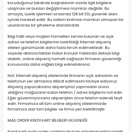
koruduğunuz takdirde başkalarının sizinle ilgili bilgilere
ulaşması ve bunları değiştirmesi mümkün değildir. Bu
amaçla, üyelik işlemleri sırasında 128 bit SSL güvenlik alanı
içinde hareket edilir. Bu sistem kırılması mümkün olmayan bir
uluslararası bir şifreleme standardıdır.
Bilgi hattı veya müşteri hizmetleri servisi bulunan ve açık
adres ve telefon bilgilerinin belirtildiği İnternet alışveriş
siteleri günümüzde daha fazla tercih edilmektedir. Bu
sayede aklınıza takılan bütün konular hakkında detaylı bilgi
alabilir, online alışveriş hizmeti sağlayan firmanın güvenirliği
konusunda daha sağlıklı bilgi edinebilirsiniz.
Not: İnternet alışveriş sitelerinde firmanın açık adresinin ve
telefonun yer almasına dikkat edilmesini tavsiye ediyoruz.
Alışveriş yapacaksanız alışverişinizi yapmadan ürünü
aldığınız mağazanın bütün telefon / adres bilgilerini not edin.
Eğer güvenmiyorsanız alışverişten önce telefon ederek teyit
edin. Firmamıza ait tüm online alışveriş sitelerimizde
firmamıza dair tüm bilgiler ve firma yeri belirtilmiştir.
MAİL ORDER KREDİ KART BİLGİLERİ GÜVENLİĞİ
Kredi kartı mail-order yöntemi ile bize göndereceğiniz kimlik