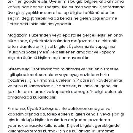
teklifleri gönderebilir. Üyelerimiz bu gibi bilgileri alıp almama
konusunda her türlü seçimi üye olurken yapabilir, sonrasında
üye girişi yaptıktan sonra hesap bilgileri bölümünden bu
seçimi değiştirilebilir ya da kendisine gelen bilgilendirme
iletisindeki linkle bildirim yapabilir.
Mağazamız üzerinden veya eposta ile gerçekleştirilen onay
sürecinde, üyelerimiz tarafından mağazamıza elektronik
ortamdan iletilen kişisel bilgiler, Üyelerimiz ile yaptığımız
"Kullanıcı Sözleşmesi" ile belirlenen amaçlar ve kapsam
dışında üçüncü kişilere açıklanmayacaktır.
Sistemle ilgili sorunların tanımlanması ve verilen hizmet ile
ilgili çıkabilecek sorunların veya uyuşmazlıkların hızla
çözülmesi için, Firmamız, üyelerinin IP adresini kaydetmekte
ve bunu kullanmaktadır. IP adresleri, kullanıcıları genel bir
şekilde tanımlamak ve kapsamlı demografik bilgi toplamak
amacıyla da kullanılabilir.
Firmamız, Üyelik Sözleşmesi ile belirlenen amaçlar ve
kapsam dışında da, talep edilen bilgileri kendisi veya işbirliği
içinde olduğu kişiler tarafından doğrudan pazarlama
yapmak amacıyla kullanabilir. Kişisel bilgiler, gerektiğinde
kullanıcıyla temas kurmak için de kullanılabilir. Firmamız