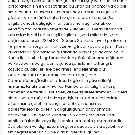
anlamak için dikkat etmeniz gereken iki şey vardır. Bunlardan
biri tarayıcınızın en alt satırında bulunan bir anahtar ya da kilit
simgesidir. Bu güvenli bir internet sayfasında olduğunuzu
gösterir ve her türlü bilgileriniz şifrelenerek korunur. Bu
bilgiler, ancak satış işlemleri sürecine bağlı olarak ve
verdiğiniz talimat istikametinde kullanılır. Alışveriş sırasında
kullanılan kredi kartı ile ilgili bilgiler alışveriş sitelerimizden
bağımsız olarak 128 bit SSL (Secure Sockets Layer) protokolü
ile şifrelenip sorgulanmak üzere ilgili bankaya ulaştırılır. Kartın
kullanılabilirliği onaylandığı takdirde alışverişe devam edilir.
Kartla ilgili hiçbir bilgi tarafımızdan görüntülenemediğinden
ve kaydedilmediğinden, üçüncü şahısların herhangi bir
koşulda bu bilgileri ele geçirmesi engellenmiş olur.
Online olarak kredi kartı ile verilen siparişlerin
ödeme/fatura/teslimat adresi bilgilerinin güvenilirliği
firmamiz tarafından Kredi Kartları Dolandırıcılığı'na karşı
denetlenmektedir. Bu yüzden, alışveriş sitelerimizden ilk defa
sipariş veren müşterilerin siparişlerinin tedarik ve teslimat
aşamasına gelebilmesi için öncelikle finansal ve
adres/telefon bilgilerinin doğruluğunun onaylanması
gereklidir. Bu bilgilerin kontrolü için gerekirse kredi kartı
sahibi müşteri ile veya ilgili banka ile irtibata geçilmektedir.
Üye olurken verdiğiniz tüm bilgilere sadece siz ulaşabilir ve
siz değiştirebilirsiniz. Üye giriş bilgilerinizi güvenli