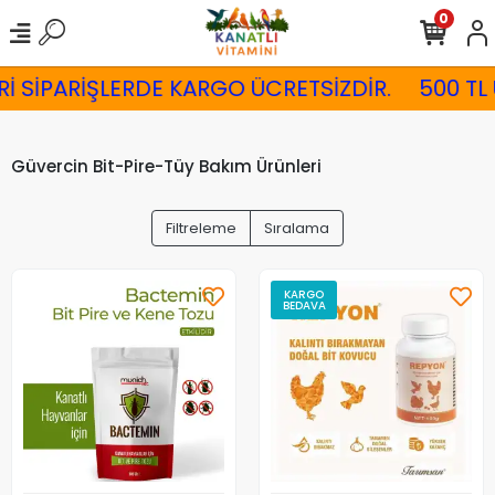
0
Rİ SİPARİŞLERDE KARGO ÜCRETSİZDİR.
500 TL
Güvercin Bit-Pire-Tüy Bakım Ürünleri
Filtreleme
Sıralama
KARGO
BEDAVA