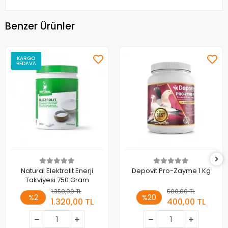
Benzer Ürünler
KARGO
BEDAVA
Natural Elektrolit Enerji
Depovit Pro-Zayme 1 Kg
Takviyesi 750 Gram
1.350,00 TL
500,00 TL
%2
%20
1.320,00 TL
400,00 TL