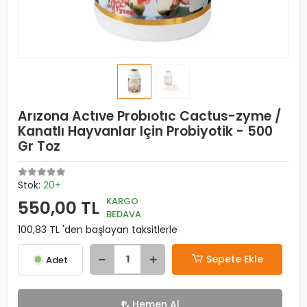
Arızona Actıve Probıotıc Cactus-zyme /
Kanatlı Hayvanlar Için Probiyotik - 500
Gr Toz
Stok:
20+
KARGO
550,00 TL
BEDAVA
100,83 TL 'den başlayan taksitlerle
Sepete Ekle
Adet
Hemen Al