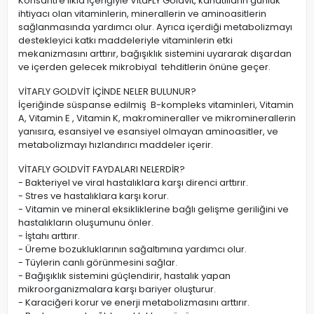
Konsantre likid içeriğiyle VitaFLY Goldvit, kanatlıların günlük
ihtiyacı olan vitaminlerin, minerallerin ve aminoasitlerin
sağlanmasında yardımcı olur. Ayrıca içerdiği metabolizmayı
destekleyici katkı maddeleriyle vitaminlerin etki
mekanizmasını arttırır, bağışıklık sistemini uyararak dışardan
ve içerden gelecek mikrobiyal tehditlerin önüne geçer.
VİTAFLY GOLDVİT İÇİNDE NELER BULUNUR?
İçeriğinde süspanse edilmiş B-kompleks vitaminleri, Vitamin
A, Vitamin E , Vitamin K, makromineraller ve mikrominerallerin
yanısıra, esansiyel ve esansiyel olmayan aminoasitler, ve
metabolizmayı hızlandırıcı maddeler içerir.
VİTAFLY GOLDVİT FAYDALARI NELERDİR?
- Bakteriyel ve viral hastalıklara karşı direnci arttırır.
- Stres ve hastalıklara karşı korur.
- Vitamin ve mineral eksikliklerine bağlı gelişme geriliğini ve
hastalıkların oluşumunu önler.
- İştahı arttırır.
- Üreme bozukluklarının sağaltımına yardımcı olur.
- Tüylerin canlı görünmesini sağlar.
- Bağışıklık sistemini güçlendirir, hastalık yapan
mikroorganizmalara karşı bariyer oluşturur.
- Karaciğeri korur ve enerji metabolizmasını arttırır.