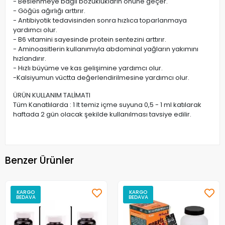
- Beslenmeye bağlı bozuklukların önüne geçer.
- Göğüs ağırlığı arttırır.
- Antibiyotik tedavisinden sonra hızlıca toparlanmaya
yardımcı olur.
- B6 vitamini sayesinde protein sentezini arttırır.
- Aminoasitlerin kullanımıyla abdominal yağların yakımını
hızlandırır.
- Hızlı büyüme ve kas gelişimine yardımcı olur.
-Kalsiyumun vüctta değerlendirilmesine yardımcı olur.
ÜRÜN KULLANIM TALİMATI
Tüm Kanatlılarda : 1 lt temiz içme suyuna 0,5 - 1 ml katılarak
haftada 2 gün olacak şekilde kullanılması tavsiye edilir.
Benzer Ürünler
KARGO
KARGO
BEDAVA
BEDAVA