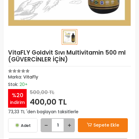
VitaFLY Goldvit Sıvı Multivitamin 500 ml
(GÜVERCİNLER İÇİN)
Marka:
VitaFly
Stok:
20+
500,00 TL
%20
400,00 TL
indirim
73,33 TL 'den başlayan taksitlerle
Sepete Ekle
Adet