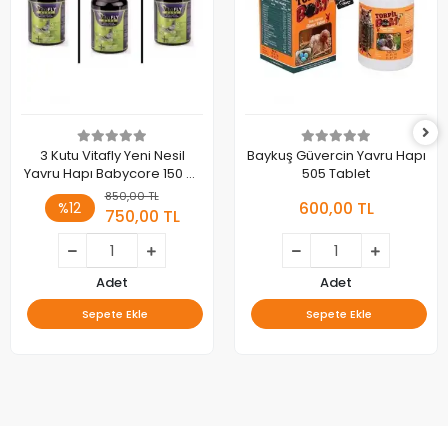
3 Kutu Vitafly Yeni Nesil
Baykuş Güvercin Yavru Hapı
Yavru Hapı Babycore 150 Gr
505 Tablet
- 2250 Adet
850,00 TL
600,00 TL
%12
750,00 TL
Adet
Adet
Sepete Ekle
Sepete Ekle