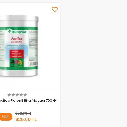
vifac Polenli Bira Mayası 700 Gr
950,00 TL
Sepete Ekle
%13
825,00 TL
Adet