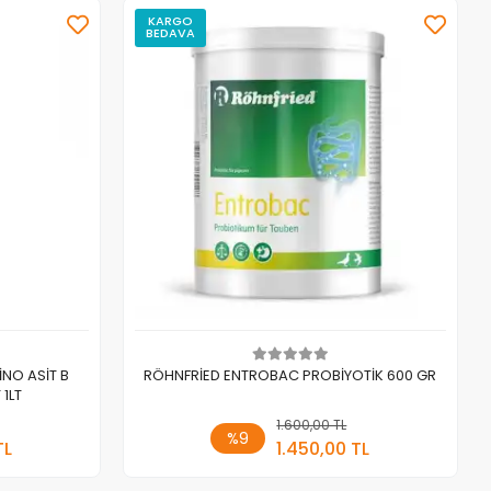
KARGO
BEDAVA
NO ASİT B
RÖHNFRİED ENTROBAC PROBİYOTİK 600 GR
 1LT
 Ekle
1.600,00 TL
Sepete Ekle
%9
TL
1.450,00 TL
Adet