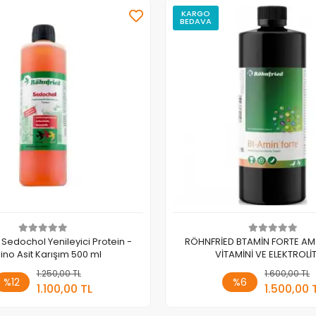
KARGO
BEDAVA
Sedochol Yenileyici Protein -
RÖHNFRİED BTAMİN FORTE AMİ
no Asit Karışım 500 ml
VİTAMİNİ VE ELEKTROLİT
1.250,00 TL
Sepete Ekle
1.600,00 TL
Sepete
%12
%6
1.100,00 TL
1.500,00 
Adet
Adet