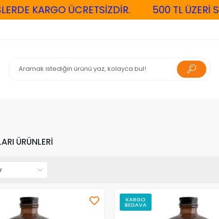
DE KARGO ÜCRETSİZDİR.
500 TL ÜZERİ SİPAR
ARI ÜRÜNLERİ
KARGO
BEDAVA