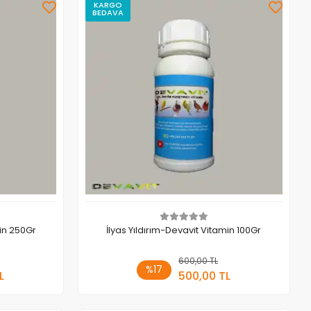
KARGO
BEDAVA
min 250Gr
İlyas Yıldırım-Devavit Vitamin 100Gr
 Ekle
600,00 TL
Sepete Ekle
%17
L
500,00 TL
Adet