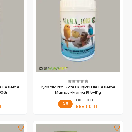
lle Besleme
İlyas Yıldırım-Kafes Kuşları Elle Besleme
00Gr
Maması-Mama 1915-1Kg
 Ekle
1.100,00 TL
Sepete Ekle
%9
L
999,00 TL
Adet