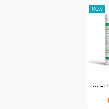
KARGO
BEDAVA
Röhnfried Pa