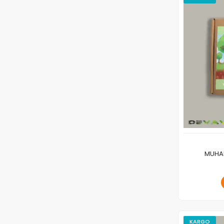
MUHAB
KARGO