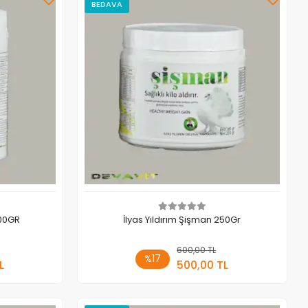
BEDAVA
500GR
İlyas Yıldırım Şişman 250Gr
 Ekle
600,00 TL
Sepete Ekle
%17
L
500,00 TL
Adet