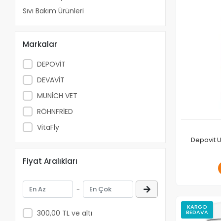
Sıvı Bakım Ürünleri
Markalar
DEPOVİT
DEVAVİT
MUNİCH VET
RÖHNFRİED
VitaFly
Depovit U
Fiyat Aralıkları
-
KARGO
300,00 TL ve altı
BEDAVA