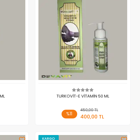
 ML
TURKOVİT-E VİTAMİN 50 ML
 Ekle
450,00 TL
Sepete Ekle
%11
400,00 TL
Adet
KARGO