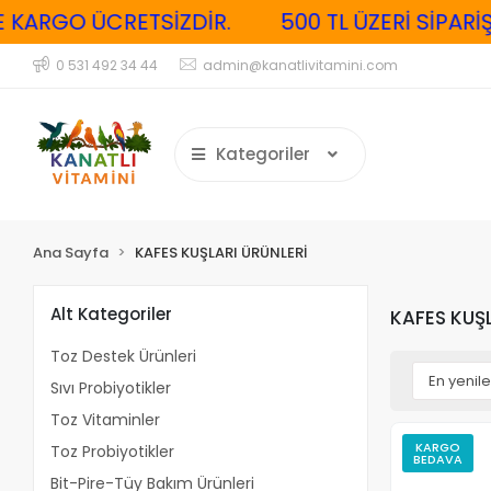
GO ÜCRETSİZDİR.
500 TL ÜZERİ SİPARİŞLER
0 531 492 34 44
admin@kanatlivitamini.com
Kategoriler
Ana Sayfa
KAFES KUŞLARI ÜRÜNLERİ
Alt Kategoriler
KAFES KUŞL
Toz Destek Ürünleri
Sıvı Probiyotikler
Toz Vitaminler
KARGO
Toz Probiyotikler
BEDAVA
Bit-Pire-Tüy Bakım Ürünleri