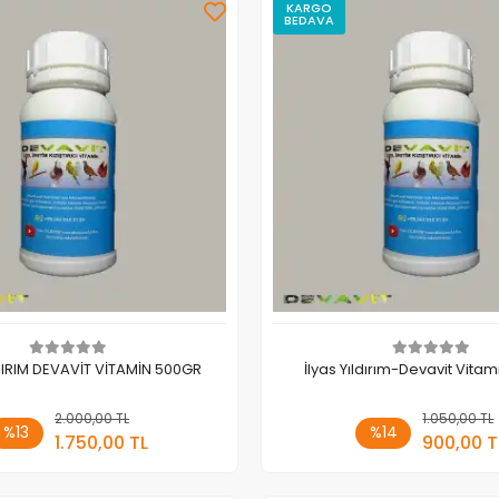
KARGO
BEDAVA
LDIRIM DEVAVİT VİTAMİN 500GR
İlyas Yıldırım-Devavit Vita
2.000,00 TL
Sepete Ekle
1.050,00 TL
Sepete
%13
%14
1.750,00 TL
900,00 T
Adet
Adet