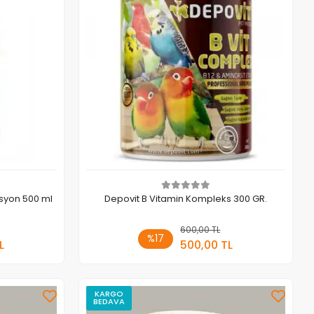
lisyon 500 ml
Depovit B Vitamin Kompleks 300 GR.
 Ekle
600,00 TL
Sepete Ekle
%17
L
500,00 TL
Adet
KARGO
BEDAVA