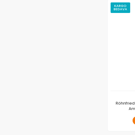
KARGO
BEDAVA
Röhnfried 
Ami