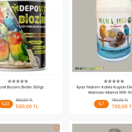
vit Biozinc Biotin 300gr.
İlyas Yıldırım-Kafes Kuşları E
Maması-Mama 1915-5
650,00 TL
Sepete Ekle
750,00 TL
Sepete
%23
%7
500,00 TL
700,00 T
Adet
Adet