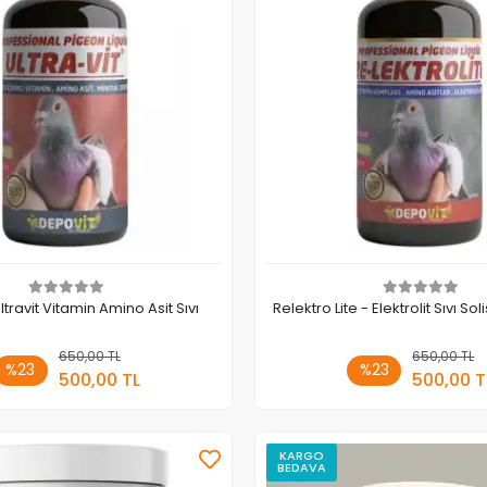
ltravit Vitamin Amino Asit Sıvı
Relektro Lite - Elektrolit Sıvı So
650,00 TL
Sepete Ekle
650,00 TL
Sepete
%23
%23
500,00 TL
500,00 T
Adet
Adet
KARGO
BEDAVA