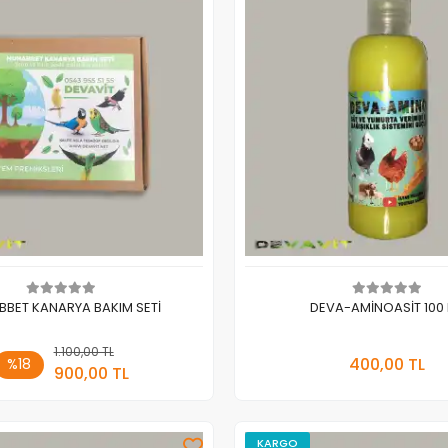
BET KANARYA BAKIM SETİ
DEVA-AMİNOASİT 100
1.100,00 TL
Sepete Ekle
Sepete
400,00 TL
%18
900,00 TL
Adet
Adet
KARGO