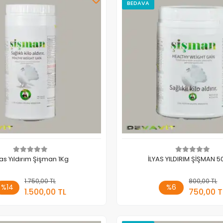
BEDAVA
yas Yıldırım Şişman 1Kg
İLYAS YILDIRIM ŞİŞMAN 
1.750,00 TL
Sepete Ekle
800,00 TL
Sepete
%14
%6
1.500,00 TL
750,00 T
Adet
Adet