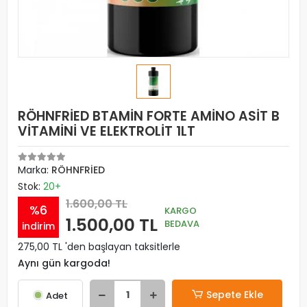
RÖHNFRİED BTAMİN FORTE AMİNO ASİT B
VİTAMİNİ VE ELEKTROLİT 1LT
Marka:
RÖHNFRİED
Stok:
20+
1.600,00 TL
%6
KARGO
1.500,00 TL
BEDAVA
indirim
275,00 TL 'den başlayan taksitlerle
Aynı gün kargoda!
Sepete Ekle
Adet