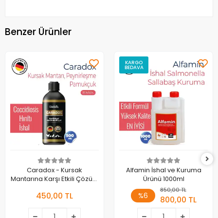
Benzer Ürünler
KARGO
BEDAVA
Caradox - Kursak
Alfamin İshal ve Kuruma
Mantarına Karşı Etkili Çözüm
Ürünü 1000ml
500 ml - Pamukçuk ve Hırıltı
850,00 TL
450,00 TL
%6
Önleyici
800,00 TL