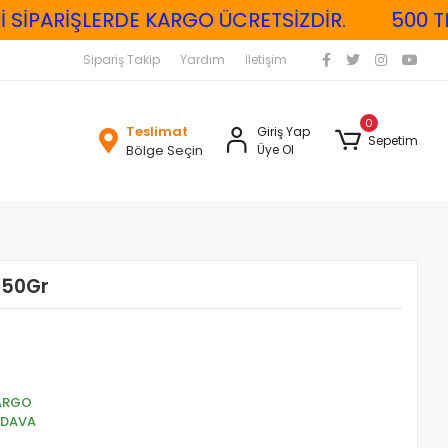
SİPARİŞLERDE KARGO ÜCRETSİZDİR.
500 TL Ü
Sipariş Takip
Yardım
İletişim
0
Teslimat
Giriş Yap
Sepetim
Bölge Seçin
Üye Ol
 250Gr
ARGO
EDAVA