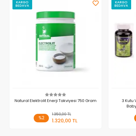
KARGO
KARGO
BEDAVA
BEDAVA
Natural Elektrolit Enerji Takviyesi 750 Gram
3 Kutu 
Baby
1.350,00 TL
Sepete Ekle
%2
1.320,00 TL
Adet