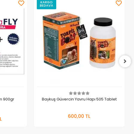
KARGO
BEDAVA
̇m 900gr
Baykuş Güvercin Yavru Hapı 505 Tablet
 Ekle
Sepete Ekle
600,00 TL
L
Adet