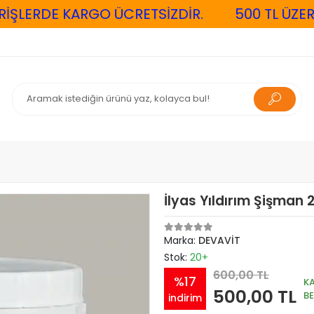
ŞLERDE KARGO ÜCRETSİZDİR.
500 TL ÜZERİ 
İlyas Yıldırım Şişman
Marka:
DEVAVİT
Stok:
20+
600,00 TL
%17
K
500,00 TL
B
indirim