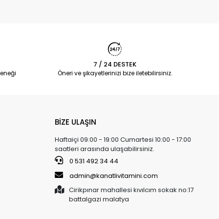
7 / 24 DESTEK
eneği
Öneri ve şikayetlerinizi bize iletebilirsiniz.
BİZE ULAŞIN
Haftaiçi 09:00 - 19:00 Cumartesi 10:00 - 17:00
saatleri arasında ulaşabilirsiniz.
0 531 492 34 44
admin@kanatlivitamini.com
Cirikpınar mahallesi kıvılcım sokak no:17
battalgazi malatya