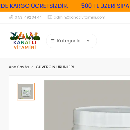
E KARGO ÜCRETSİZDİR.
500 TL ÜZERİ SİPARİ
0 531 492 34 44
admin@kanatlivitamini.com
Kategoriler
Ana Sayfa
GÜVERCİN ÜRÜNLERİ