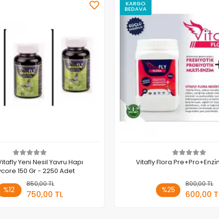
KARGO
BEDAVA
Vitafly Yeni Nesil Yavru Hapı
Vitafly Flora Pre+Pro+Enzi
core 150 Gr - 2250 Adet
850,00 TL
Sepete Ekle
800,00 TL
Sepete
%12
%25
750,00 TL
600,00 T
Adet
Adet