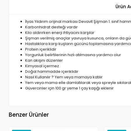
Ürün A
İlyas Yıldırım orijinal markası Devavit Şişman 1. sınıf ha
Karbonhidrat desteği vardır
Kilo aldırırken enerji ihtiyacını karşılar
Şişman verilmiş anaçlar yavruya kusunca, onların da güçl
Hastalıklara karşı kuşların gücünü toplamasına yardımcı
Protein içeriklidir
Yorgunluk belirtilerinin hızlı atılmasına yardımcı olur
Kan akışını düzenler
Kimyasal içermez
Doğal hammadde içeriklidir
Nasıl Kullanılır ? Yem veya mamaya katılır
Yem veya mama elle damlatılarak veya spreyle sıkılarak 
Güvercinler için 100 gr yeme 1 çay kaşığı eklenir
Benzer Ürünler