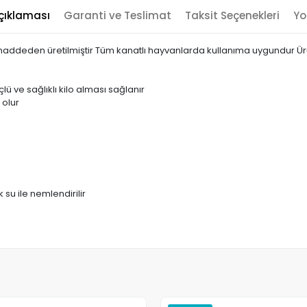
çıklaması
Garanti ve Teslimat
Taksit Seçenekleri
Yo
mmaddeden üretilmiştir Tüm kanatlı hayvanlarda kullanıma uygundur Ürün öz
ü ve sağlıklı kilo alması sağlanır
 olur
su ile nemlendirilir