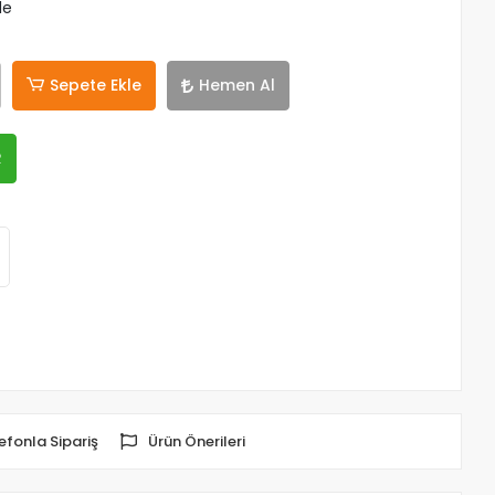
le
Sepete Ekle
Hemen Al
R
efonla Sipariş
Ürün Önerileri