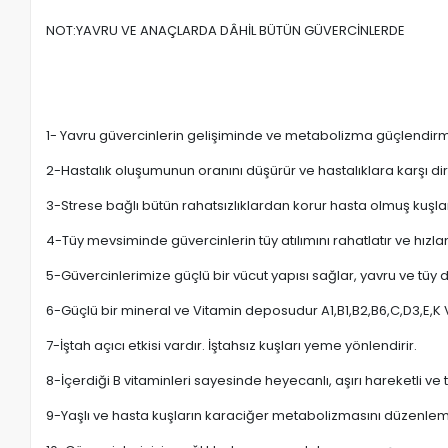
NOT:YAVRU VE ANAÇLARDA DÂHİL BÜTÜN GÜVERCİNLERDE
1- Yavru güvercinlerin gelişiminde ve metabolizma güçlendirm
2-Hastalık oluşumunun oranını düşürür ve hastalıklara karşı di
3-Strese bağlı bütün rahatsızlıklardan korur hasta olmuş kuşla
4-Tüy mevsiminde güvercinlerin tüy atılımını rahatlatır ve hızla
5-Güvercinlerimize güçlü bir vücut yapısı sağlar, yavru ve tüy 
6-Güçlü bir mineral ve Vitamin deposudur A1,B1,B2,B6,C,D3,E,K 
7-İştah açıcı etkisi vardır. İştahsız kuşları yeme yönlendirir.
8-İçerdiği B vitaminleri sayesinde heyecanlı, aşırı hareketli v
9-Yaşlı ve hasta kuşların karaciğer metabolizmasını düzenlemede