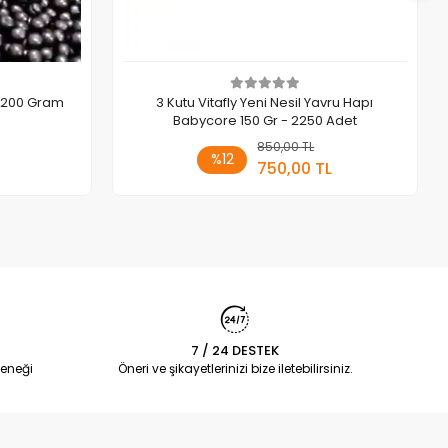
pı 200 Gram
3 Kutu Vitafly Yeni Nesil Yavru Hapı
Babycore 150 Gr - 2250 Adet
 Ekle
850,00 TL
Sepete Ekle
%12
750,00 TL
Adet
7 / 24 DESTEK
eneği
Öneri ve şikayetlerinizi bize iletebilirsiniz.