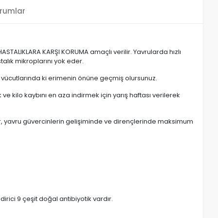
rumlar
 HASTALIKLARA KARŞI KORUMA amaçlı verilir. Yavrularda hızlı
talık mikroplarını yok eder.
 vücutlarında ki erimenin önüne geçmiş olursunuz.
 ve kilo kaybını en aza indirmek için yarış haftası verilerek
korur, yavru güvercinlerin gelişiminde ve dirençlerinde maksimum
irici 9 çeşit doğal antibiyotik vardır.