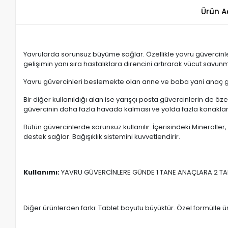
Ürün A
Yavrularda sorunsuz büyüme sağlar. Özellikle yavru güvercinler
gelişimin yanı sıra hastalıklara direncini artırarak vücut savun
Yavru güvercinleri beslemekte olan anne ve baba yani anaç g
Bir diğer kullanıldığı alan ise yarışçı posta güvercinlerin de öz
güvercinin daha fazla havada kalması ve yolda fazla konaklama
Bütün güvercinlerde sorunsuz kullanılır. İçerisindeki Mineralle
destek sağlar. Bağışıklık sistemini kuvvetlendirir.
Kullanımı:
YAVRU GÜVERCİNLERE GÜNDE 1 TANE ANAÇLARA 2 TA
Diğer ürünlerden farkı: Tablet boyutu büyüktür. Özel formülle üret