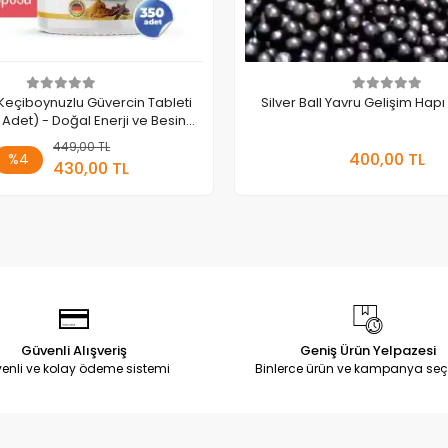
i Keçiboynuzlu Güvercin Tableti
Silver Ball Yavru Gelişim Ha
Adet) - Doğal Enerji ve Besin
Desteği
449,00 TL
Sepete Ekle
Sepete
400,00 TL
%4
430,00 TL
Adet
Adet
Güvenli Alışveriş
Geniş Ürün Yelpazesi
enli ve kolay ödeme sistemi
Binlerce ürün ve kampanya seç