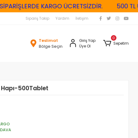
PARİŞLERDE KARGO ÜCRETSİZDİR.
500 TL ÜZE
Sipariş Takip
Yardım
İletişim
0
Teslimat
Giriş Yap
Sepetim
Bölge Seçin
Üye Ol
 Hapı-500Tablet
ARGO
EDAVA