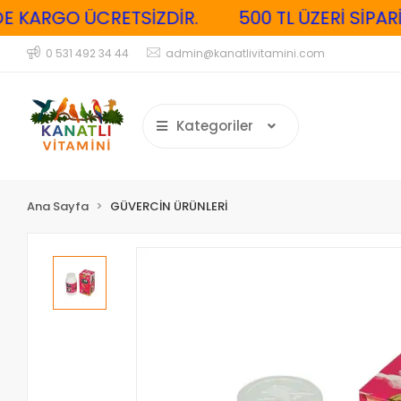
KARGO ÜCRETSİZDİR.
500 TL ÜZERİ SİPARİŞL
0 531 492 34 44
admin@kanatlivitamini.com
Kategoriler
Ana Sayfa
GÜVERCİN ÜRÜNLERİ