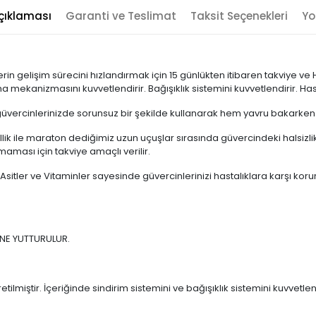
çıklaması
Garanti ve Teslimat
Taksit Seçenekleri
Yo
in gelişim sürecini hızlandırmak için 15 günlükten itibaren takviye ve
ma mekanizmasını kuvvetlendirir. Bağışıklık sistemini kuvvetlendirir. Has
üvercinlerinizde sorunsuz bir şekilde kullanarak hem yavru bakarken
ellik ile maraton dediğimiz uzun uçuşlar sırasında güvercindeki halsizlik
ması için takviye amaçlı verilir.
r, Asitler ve Vitaminler sayesinde güvercinlerinizi hastalıklara karşı 
NE YUTTURULUR.
ilmiştir. İçeriğinde sindirim sistemini ve bağışıklık sistemini kuvvetlend