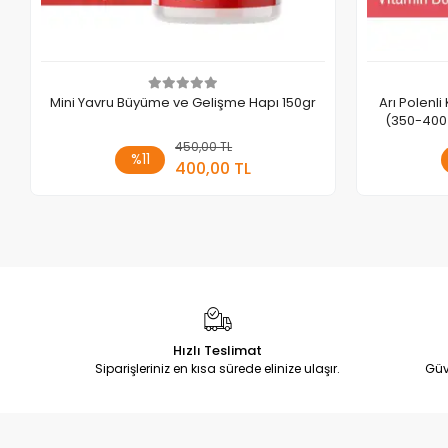
Mini Yavru Büyüme ve Gelişme Hapı 150gr
Arı Polenl
(350-400 
450,00 TL
Sepete Ekle
%11
400,00 TL
Adet
Hızlı Teslimat
Siparişleriniz en kısa sürede elinize ulaşır.
Güv