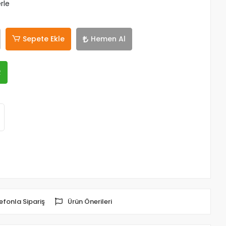
rle
Sepete Ekle
Hemen Al
R
efonla Sipariş
Ürün Önerileri