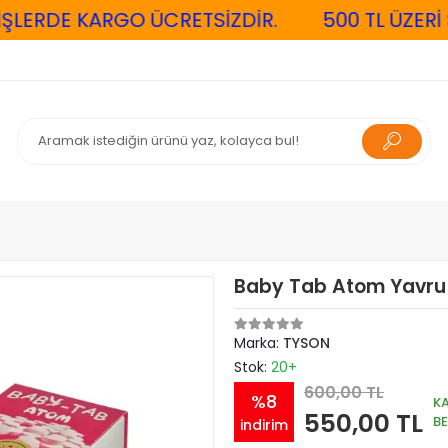
ERDE KARGO ÜCRETSİZDİR.
500 TL ÜZERİ Sİ
Baby Tab Atom Yavru
Marka:
TYSON
Stok:
20+
600,00 TL
%8
K
550,00 TL
B
indirim