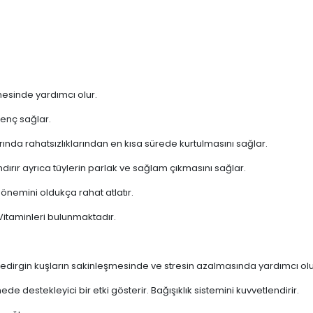
esinde yardımcı olur.
renç sağlar.
rında rahatsızlıklarından en kısa sürede kurtulmasını sağlar.
ndırır ayrıca tüylerin parlak ve sağlam çıkmasını sağlar.
dönemini oldukça rahat atlatır.
Vitaminleri bulunmaktadır.
e tedirgin kuşların sakinleşmesinde ve stresin azalmasında yardımcı olu
 destekleyici bir etki gösterir. Bağışıklık sistemini kuvvetlendirir.