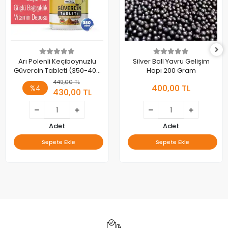
Arı Polenli Keçiboynuzlu
Silver Ball Yavru Gelişim
Güvercin Tableti (350-400
Hapı 200 Gram
Adet) - Doğal Enerji ve
449,00 TL
400,00 TL
%4
Besin Desteği
430,00 TL
Adet
Adet
Sepete Ekle
Sepete Ekle