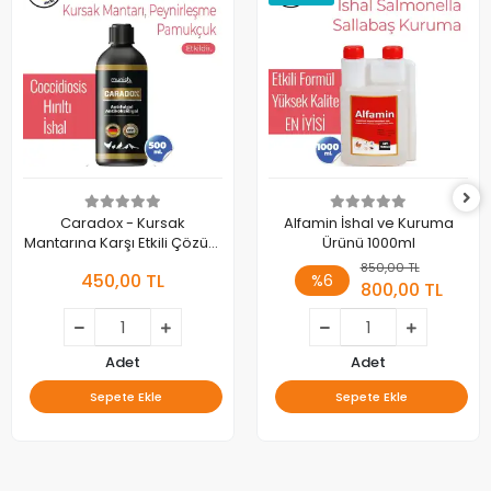
Caradox - Kursak
Alfamin İshal ve Kuruma
Mantarına Karşı Etkili Çözüm
Ürünü 1000ml
500 ml - Pamukçuk ve Hırıltı
850,00 TL
450,00 TL
%6
Önleyici
800,00 TL
Adet
Adet
Sepete Ekle
Sepete Ekle