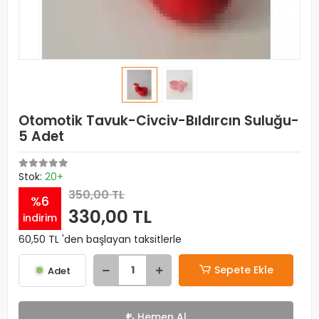
Otomotik Tavuk-Civciv-Bıldırcın Suluğu-
5 Adet
Stok:
20+
350,00 TL
%6
330,00 TL
indirim
60,50 TL 'den başlayan taksitlerle
Sepete Ekle
Adet
Hemen Al