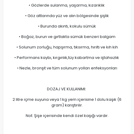
• Gözlerde sulanma, yaşarma, kızarıklık
• Göz altlarında yüz ve alın bölgesinde şişlik
• Burunda akıntı, kokulu sümük
• Boğaz, burun ve gırtlakta sümük benzeri balgam
• Solunum zorluğu, hapşırma, tıksırma, hırıltı ve kıh kıh
• Performans kaybı, kırgınlık,tüy kabartma ve iştahsızlık
• Nezle, bronşit ve tüm solunum yolları enfeksyonları
DOZAJ VE KULLANIMI:
2 litre içme suyuna veya 1 kg yem içerisine 1 dolu kaşık (6
gram) karıştırılır.
Not: Şişe içerisinde kendi özel kaşığı vardır.