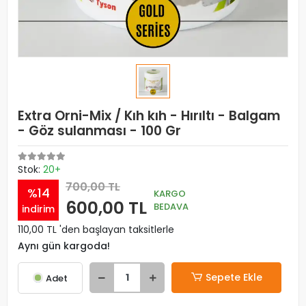
Extra Orni-Mix / Kıh kıh - Hırıltı - Balgam
- Göz sulanması - 100 Gr
Stok:
20+
700,00 TL
%14
KARGO
600,00 TL
BEDAVA
indirim
110,00 TL 'den başlayan taksitlerle
Aynı gün kargoda!
Sepete Ekle
Adet