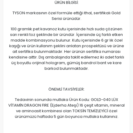
ÜRÜN BİLGİSİ:
TYSON markasının özel formüle ettiği ithal, sertifikalı Gold
Serisi ürünüdür.
100 gramlık pet kavanoz kutu içerisinde hızlı suda çözünen
sarı renkli toz şeklinde bir üründür. İçerisinde üç farklı etken
madde kombinasyonu bulunur. Kutu içerisinde 6 gr lık özel
kaşığı ve ürün kullanım şeklini anlatan prospektüsü ve ürüne
ait sertifika bulunmaktadır. Her ürünün sertifika numarası
kendisine aittir. Dış ambalajında taklit edilemez iki adet farklı
üç boyutlu orijinal hologram, gümüş bandrol bant ve kare
barkod bulunmaktadır.
ÖNEMLİ TAVSİYELER:
Tedavinin sonunda mutlaka Ürün Kodu: GOLD-040 LÜX
VİTAMİN DRAGON FIRE (Ejderha Ateşi) 16 çeşit vitamin, mineral
ve aminoasit kombinesi olan TOKSİN TEMİZLEYİCİ özel
ürünümüzü haftada 5 gün boyunca mutlaka kullanınız.