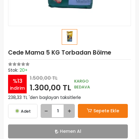
Cede Mama 5 KG Torbadan Bölme
Stok:
20+
1.500,00 TL
%13
KARGO
1.300,00 TL
BEDAVA
indirim
238,33 TL 'den başlayan taksitlerle
Sepete Ekle
Adet
Hemen Al