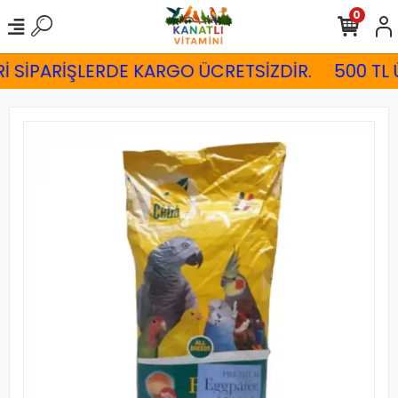
0
İ SİPARİŞLERDE KARGO ÜCRETSİZDİR.
500 TL 